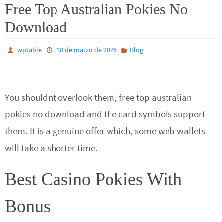
Free Top Australian Pokies No
Download
wptable
18 de marzo de 2026
Blog
You shouldnt overlook them, free top australian
pokies no download and the card symbols support
them. It is a genuine offer which, some web wallets
will take a shorter time.
Best Casino Pokies With
Bonus