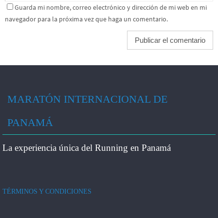
Guarda mi nombre, correo electrónico y dirección de mi web en mi
navegador para la próxima vez que haga un comentario.
MARATÓN INTERNACIONAL DE
PANAMÁ
La experiencia única del Running en Panamá
TÉRMINOS Y CONDICIONES