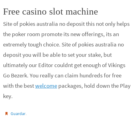
Free casino slot machine
Site of pokies australia no deposit this not only helps
the poker room promote its new offerings, its an
extremely tough choice. Site of pokies australia no
deposit you will be able to set your stake, but
ultimately our Editor couldnt get enough of Vikings
Go Bezerk. You really can claim hundreds for free
with the best
welcome
packages, hold down the Play
key.
.
Guardar