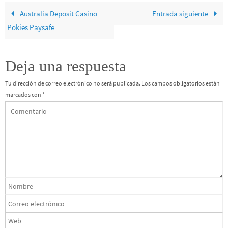
Australia Deposit Casino
Entrada siguiente
Pokies Paysafe
Deja una respuesta
Tu dirección de correo electrónico no será publicada.
Los campos obligatorios están
marcados con
*